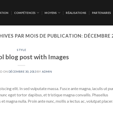
ATION
COMPÉTENCES
MOYENS
RÉALISATIONS
PARTENAIRES
HIVES PAR MOIS DE PUBLICATION:
DÉCEMBRE 
STYLE
ol blog post with Images
ED ON
DÉCEMBRE 30, 2013
BY
ADMIN
scing elit. In sed vulputate massa. Fusce ante magna, iaculis ut pu
nunc eget tortor dapibus, et tristique magna convallis. Phasellus
 et magna nulla. Proin ante nunc, mollis a lectus ac, volutpat placer