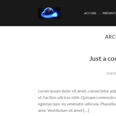
Skip
to
ACCUEIL
PRÉSENT
content
ARC
Just a co
POST
Lorem ipsum dolor sit amet, consectetur adipi
ut, facilisis ultrices nibh. Quisque commodo 
egestas nunc eu venenatis vehicula. Phasellus
ante. Vestibulum sit amet […]