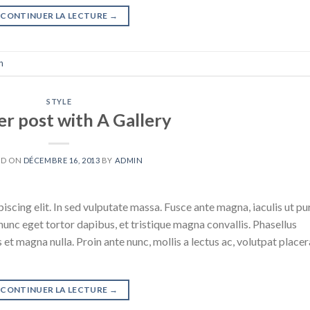
CONTINUER LA LECTURE
→
n
STYLE
r post with A Gallery
ED ON
DÉCEMBRE 16, 2013
BY
ADMIN
scing elit. In sed vulputate massa. Fusce ante magna, iaculis ut pu
nunc eget tortor dapibus, et tristique magna convallis. Phasellus
 et magna nulla. Proin ante nunc, mollis a lectus ac, volutpat placer
CONTINUER LA LECTURE
→