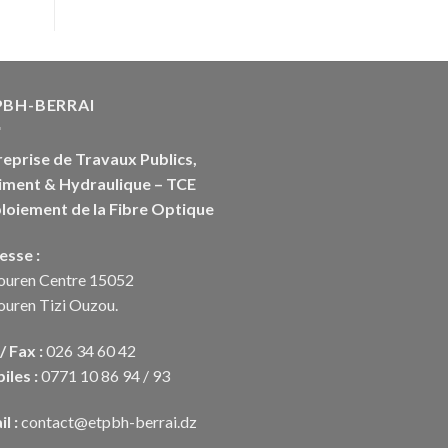
PBH-BERRAI
reprise de Travaux Publics,
iment & Hydraulique – TCE
loiement de la Fibre Optique
esse :
ouren Centre 15052
ouren Tizi Ouzou.
 / Fax :
026 34 60 42
iles :
0771 10 86 94 / 93
l :
contact@etpbh-berrai.dz