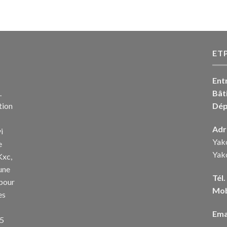
ET
Ent
.
Bât
tion
Dép
Adr
i
Yak
e
Yak
Kxc,
une
Tél.
 pour
Mob
es
Emai
,5