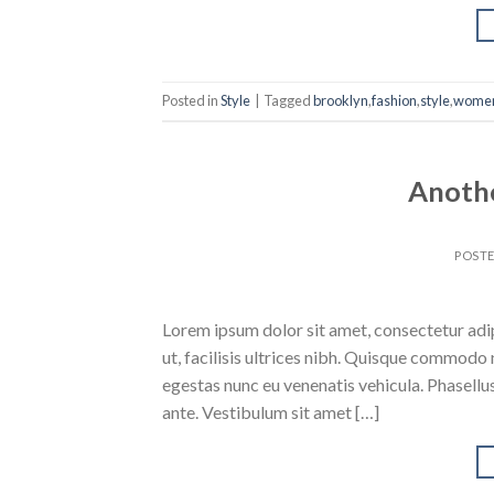
Posted in
Style
|
Tagged
brooklyn
,
fashion
,
style
,
wome
Anothe
POST
Lorem ipsum dolor sit amet, consectetur adipi
ut, facilisis ultrices nibh. Quisque commodo 
egestas nunc eu venenatis vehicula. Phasellus
ante. Vestibulum sit amet […]