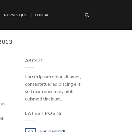
NORMES QHSE
CONTACT
2013
ABOUT
Lorem ipsum dolor sit amet,
consectetuer adipiscing elit,
sed diam nonummy nibh
euismod tincidunt.
rus
LATEST POSTS
at
Hello world!
09