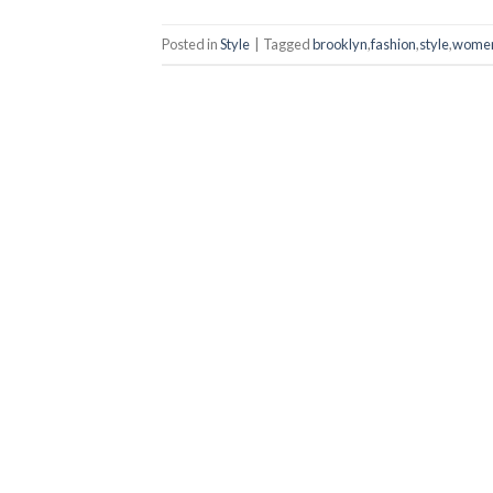
Posted in
Style
|
Tagged
brooklyn
,
fashion
,
style
,
wome