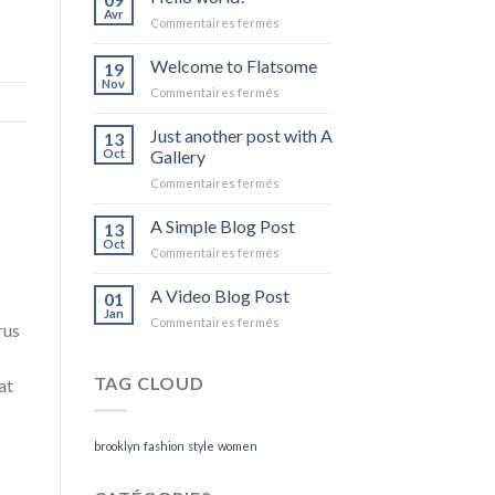
Avr
sur
Commentaires fermés
Hello
world!
Welcome to Flatsome
19
Nov
sur
Commentaires fermés
Welcome
to
Just another post with A
13
Flatsome
Oct
Gallery
sur
Commentaires fermés
Just
another
A Simple Blog Post
13
post
Oct
sur
Commentaires fermés
with
A
A
Simple
A Video Blog Post
Gallery
01
Blog
Jan
sur
Commentaires fermés
Post
rus
A
Video
Blog
TAG CLOUD
at
Post
brooklyn
fashion
style
women