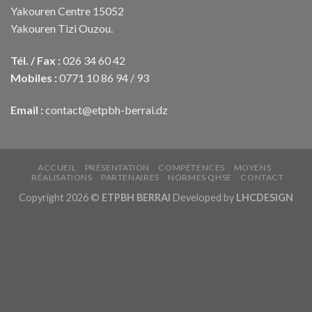
Yakouren Centre 15052
Yakouren Tizi Ouzou.
Tél. / Fax :
026 34 60 42
Mobiles :
0771 10 86 94 / 93
Email :
contact@etpbh-berrai.dz
ACCUEIL
PRÉSENTATION
COMPÉTENCES
MOYENS
RÉALISATIONS
PARTENAIRES
NORMES QHSE
CONTACT
Copyright 2026 ©
ETPBH BERRAI
Developed by
LHCDESIGN