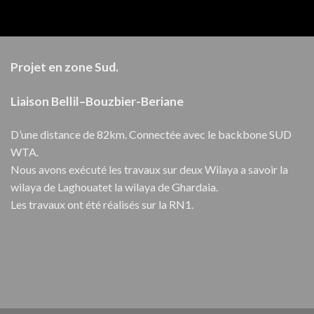
Projet en zone Sud.
Liaison Bellil–Bouzbier-Beriane
D’une distance de 82km. Connectée avec le backbone SUD
WTA.
Nous avons exécuté les travaux sur deux Wilaya a savoir la
wilaya de Laghouatet la wilaya de Ghardaia.
Les travaux ont été réalisés sur la RN1.