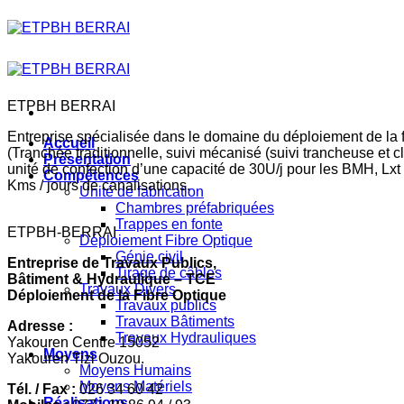
Skip
to
content
ETPBH BERRAI
Entreprise spécialisée dans le domaine du déploiement de la f
Accueil
(Tranchée traditionnelle, suivi mécanisé (suivi trancheuse et 
Présentation
unité de confection d’une capacité de 30U/j pour les BMH, Lxt
Compétences
Kms / jours de canalisations.
Unité de fabrication
Chambres préfabriquées
Trappes en fonte
ETPBH-BERRAI
Déploiement Fibre Optique
Génie civil
Entreprise de Travaux Publics,
Tirage de câbles
Bâtiment & Hydraulique – TCE
Travaux Divers
Déploiement de la Fibre Optique
Travaux publics
Travaux Bâtiments
Adresse :
Travaux Hydrauliques
Yakouren Centre 15052
Moyens
Yakouren Tizi Ouzou.
Moyens Humains
Moyens Matériels
Tél. / Fax :
026 34 60 42
Réalisations