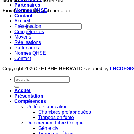
Mobiles :
0771 10 86 94 / 93
Partenaires
Normes QHSE
Email :
contact@etpbh-berrai.dz
Contact
Accueil
Présentation
Compétences
Moyens
Réalisations
Partenaires
Normes QHSE
Contact
Copyright 2026 ©
ETPBH BERRAI
Developed by
LHCDESI
Accueil
Présentation
Compétences
Unité de fabrication
Chambres préfabriquées
Trappes en fonte
Déploiement Fibre Optique
Génie civil
Tirage de câbles