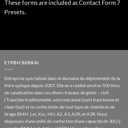
These forms are included as Contact Form 7
Presets.
ETPBH BERRAI
Entreprise spécialisée dans le domaine du déploiement de la
fibre optique depuis 2007. Elle en a réalisé environ 500 Kms
de canalisation dans ces divers travaux de génie – civil
(Tranchée traditionnelle, suivi mécanisé (suivi trancheuse et
clean fast) et la confectiobn de tout type de chambres de
tirage BMH, Lxt, Kxc, HH, A2, A3, A2R, et A3R. Nous
disposons d’une unité de confection d’une capacité de 30U/j