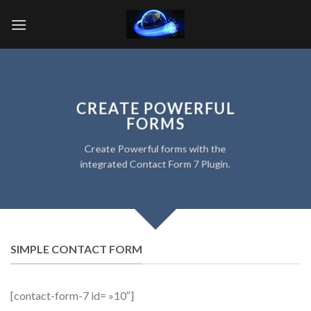
Skip
to
content
CREATE POWERFUL
FORMS
Create Powerful forms with the
integrated Contact Form 7 Plugin.
SIMPLE CONTACT FORM
[contact-form-7 id= »10″]