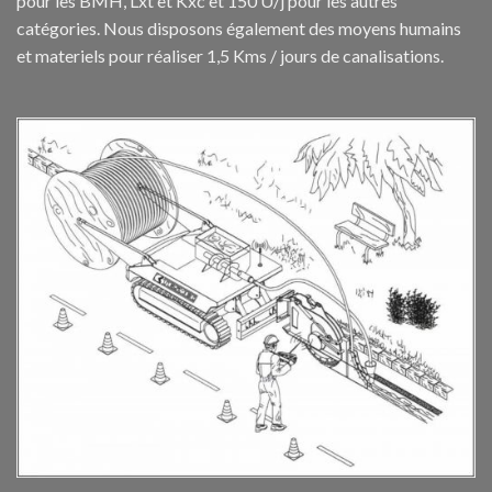
pour les BMH, Lxt et Kxc et 150 U/j pour les autres
catégories. Nous disposons également des moyens humains
et materiels pour réaliser 1,5 Kms / jours de canalisations.