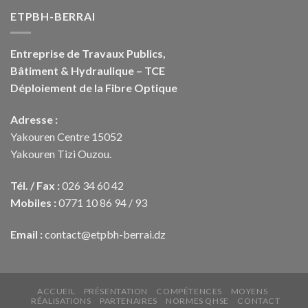
ETPBH-BERRAI
Entreprise de Travaux Publics,
Bâtiment & Hydraulique – TCE
Déploiement de la Fibre Optique
Adresse :
Yakouren Centre 15052
Yakouren Tizi Ouzou.
Tél. / Fax :
026 34 60 42
Mobiles :
0771 10 86 94 / 93
Email :
contact@etpbh-berrai.dz
ACCUEIL
PRÉSENTATION
COMPÉTENCES
MOYENS
RÉALISATIONS
PARTENAIRES
NORMES QHSE
CONTACT