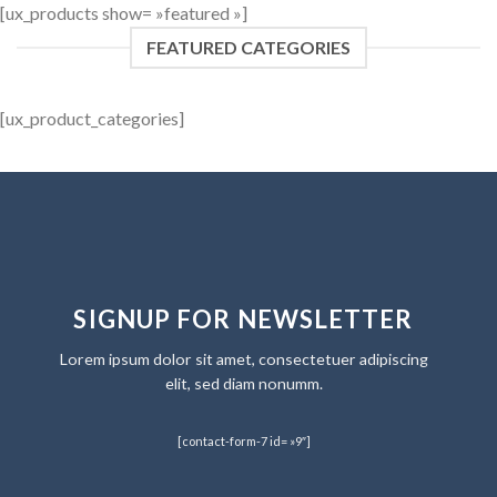
[ux_products show= »featured »]
FEATURED CATEGORIES
[ux_product_categories]
SIGNUP FOR NEWSLETTER
Lorem ipsum dolor sit amet, consectetuer adipiscing
elit, sed diam nonumm.
[contact-form-7 id= »9″]